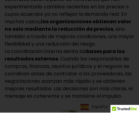
experimentado cambios recientes en los precios o
cuyos acuerdos ya no reflejan la demanda real. En
muchos casos,
las organizaciones obtienen valor
no solo mediante la reducción de precios
, sino
también a través de mejores condiciones, una mayor
flexibilidad y una reducción del riesgo.
La coordinación interna sienta las
bases para los
resultados externos
. Cuando los responsables de
compras, finanzas, asuntos jurídicos y el negocio se
coordinan antes de contratar a los proveedores, las
negociaciones avanzan más rápido y se obtienen
mejores resultados. Las decisiones son más claras, el
mensaje es coherente y se mantiene el impulso.
Español