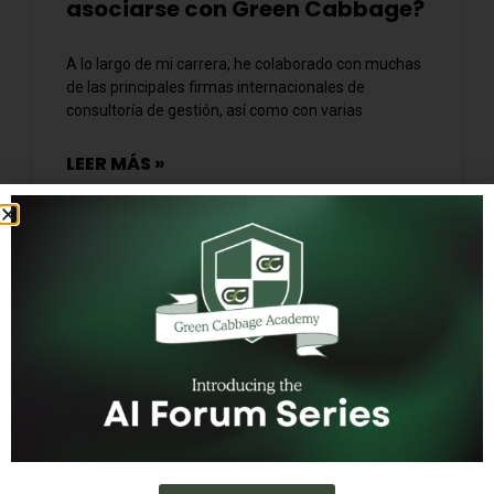
asociarse con Green Cabbage?
A lo largo de mi carrera, he colaborado con muchas
de las principales firmas internacionales de
consultoría de gestión, así como con varias
LEER MÁS »
17 de febrero de 2026
Sin comentarios