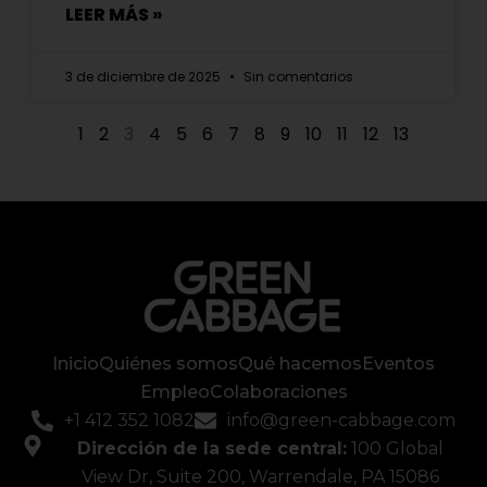
LEER MÁS »
3 de diciembre de 2025
Sin comentarios
1
2
3
4
5
6
7
8
9
10
11
12
13
Inicio
Quiénes somos
Qué hacemos
Eventos
Empleo
Colaboraciones
+1 412 352 1082
info@green-cabbage.com
Dirección de la sede central:
100 Global
View Dr, Suite 200, Warrendale, PA 15086